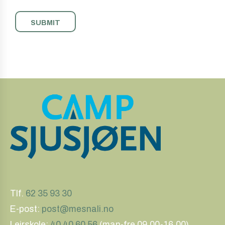
Tlf.
62 35 93 30
E-post:
post@mesnali.no
Leirskole:
40 40 60 56
(man-fre 09.00-16.00)