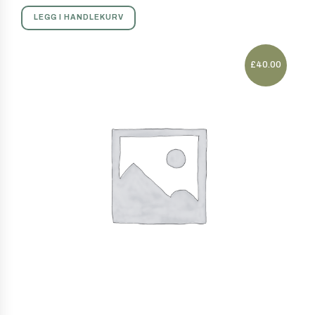
LEGG I HANDLEKURV
£
40.00