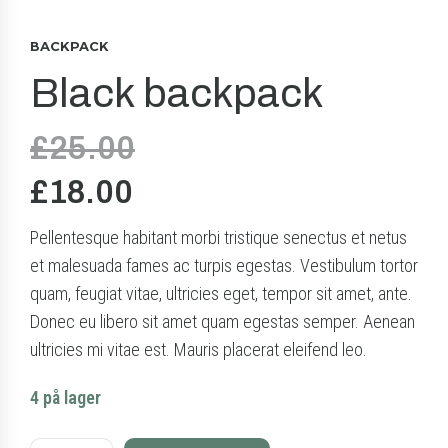
BACKPACK
Black backpack
Opprinnelig
£
25.00
pris
£
18.00
var:
Nåværende
£25.00.
Pellentesque habitant morbi tristique senectus et netus
pris
et malesuada fames ac turpis egestas. Vestibulum tortor
er:
quam, feugiat vitae, ultricies eget, tempor sit amet, ante.
£18.00.
Donec eu libero sit amet quam egestas semper. Aenean
ultricies mi vitae est. Mauris placerat eleifend leo.
4 på lager
Black