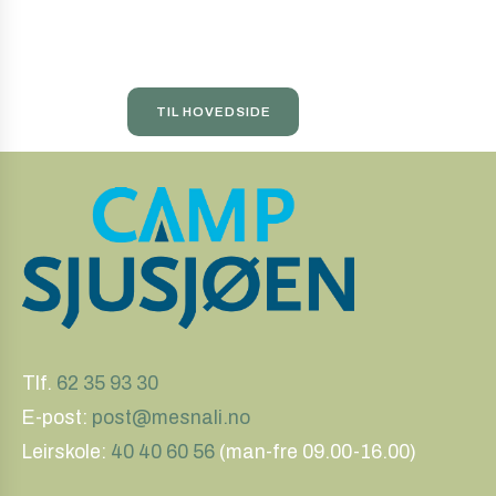
TIL HOVEDSIDE
Tlf.
62 35 93 30
E-post:
post@mesnali.no
Leirskole:
40 40 60 56
(man-fre 09.00-16.00)