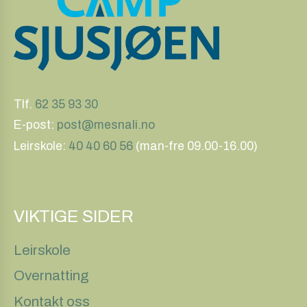
Tlf.
62 35 93 30
E-post:
post@mesnali.no
Leirskole:
40 40 60 56
(man-fre 09.00-16.00)
VIKTIGE SIDER
Leirskole
Overnatting
Kontakt oss