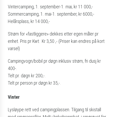
Vintercamping, 1. september-1. mai, kr 11 000,-
Sommercamping, 1. mai-1. september, kr 6000,-
Helårsplass, kr 14 000,-
Strøm for «fastliggere» dekkes etter egen måler pr
enhet. Pris pr Kwt: Kr 3,50 ,- (Priser kan endres på kort
varsel)
Campingvogn/bobil pr døgn inklusiv strøm, fri dusj kr
400-.
Telt pr. døgn kr 200,-.
Telt pr person pr døgn kr 35,-.
Vinter
Lysløype rett ved campingplassen. Tilgang til skistall
med smøreprofiler. Midt i birkebienrriket, i smørøyet for