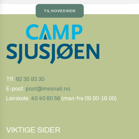
TIL HOVEDSIDE
Tlf.
62 35 93 30
E-post:
post@mesnali.no
Leirskole:
40 40 60 56
(man-fre 09.00-16.00)
VIKTIGE SIDER