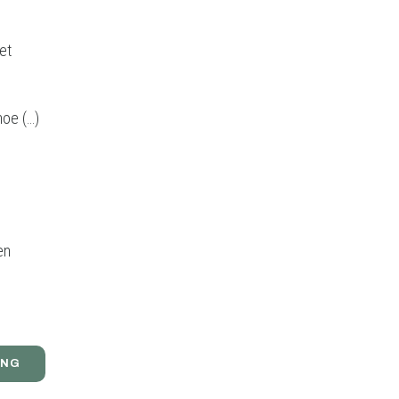
et
noe (…)
en
ING