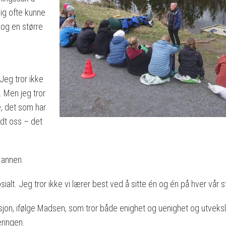
dig ofte kunne
 og en større
 Jeg tror ikke
. Men jeg tror
e, det som har
ndt oss – det
 annen.
t. Jeg tror ikke vi lærer best ved å sitte én og én på hver vår st
kusjon, ifølge Madsen, som tror både enighet og uenighet og utveksl
æringen.