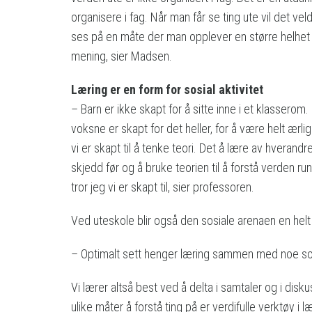
organisere i fag. Når man får se ting ute vil det vel
ses på en måte der man opplever en større helhet
mening, sier Madsen.
Læring er en form for sosial aktivitet
– Barn er ikke skapt for å sitte inne i et klasserom.
voksne er skapt for det heller, for å være helt ærlig
vi er skapt til å tenke teori. Det å lære av hverandr
skjedd før og å bruke teorien til å forstå verden ru
tror jeg vi er skapt til, sier professoren.
Ved uteskole blir også den sosiale arenaen en helt
– Optimalt sett henger læring sammen med noe sosial
Vi lærer altså best ved å delta i samtaler og i dis
ulike måter å forstå ting på er verdifulle verktøy i l