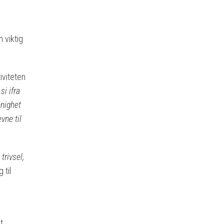
 viktig
iviteten
i ifra
enighet
vne til
trivsel,
 til
t