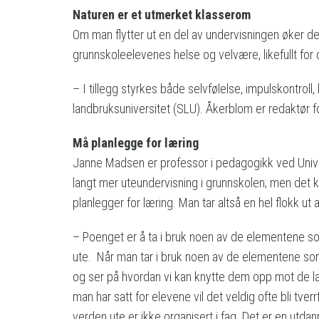
Naturen er et utmerket klasserom
Om man flytter ut en del av undervisningen øker d
grunnskoleelevenes helse og velvære, likefullt for 
– I tillegg styrkes både selvfølelse, impulskontroll
landbruksuniversitet (SLU). Åkerblom er redaktør
Må planlegge for læring
Janne Madsen er professor i pedagogikk ved Univ
langt mer uteundervisning i grunnskolen; men det k
planlegger for læring. Man tar altså en hel flokk ut
– Poenget er å ta i bruk noen av de elementene s
ute. Når man tar i bruk noen av de elementene so
og ser på hvordan vi kan knytte dem opp mot de 
man har satt for elevene vil det veldig ofte bli tverrf
verden ute er ikke organisert i fag. Det er en utda