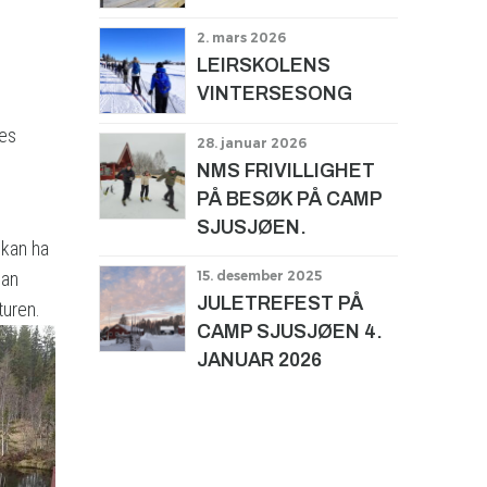
2. mars 2026
LEIRSKOLENS
VINTERSESONG
ges
28. januar 2026
NMS FRIVILLIGHET
PÅ BESØK PÅ CAMP
SJUSJØEN.
 kan ha
man
15. desember 2025
JULETREFEST PÅ
turen.
CAMP SJUSJØEN 4.
JANUAR 2026