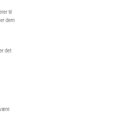
rer til
 ber dem
er det
 være