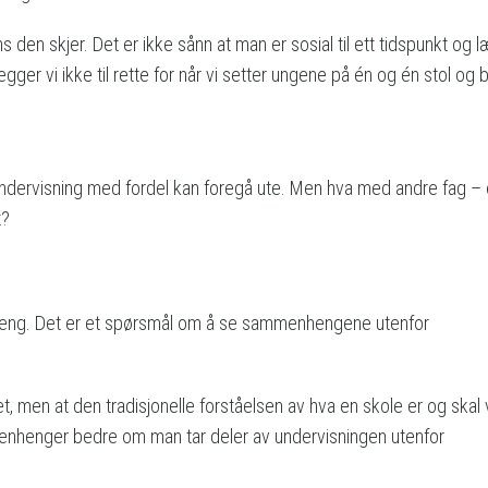
den skjer. Det er ikke sånn at man er sosial til ett tidspunkt og læ
 legger vi ikke til rette for når vi setter ungene på én og én stol og
ndervisning med fordel kan foregå ute. Men hva med andre fag – 
t?
heng. Det er et spørsmål om å se sammenhengene utenfor
, men at den tradisjonelle forståelsen av hva en skole er og skal
enhenger bedre om man tar deler av undervisningen utenfor