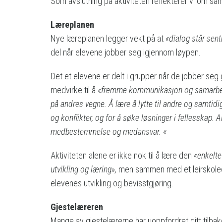
Som avslutning på aktiviteten reflekterer vi om s
Læreplanen
Nye læreplanen legger vekt på at
«dialog står sent
del når elevene jobber seg igjennom løypen.
Det et elevene er delt i grupper når de jobber seg g
medvirke til å «
fremme kommunikasjon og samarbeid s
på andres vegne. Å lære å lytte til andre og samtidi
og konflikter, og for å søke løsninger i fellesskap.
medbestemmelse og medansvar. «
Aktiviteten alene er ikke nok til å lære den
«enkelte 
utvikling og læring»,
men sammen med et leirskoleopp
elevenes utvikling og bevisstgjøring.
Gjestelæreren
Mange av gjestelærerne har uoppfordret gitt tilbak