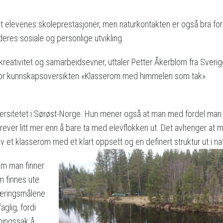
et elevenes skoleprestasjoner, men naturkontakten er også bra for
deres sosiale og personlige utvikling.
, kreativitet og samarbeidsevner, uttaler Petter Åkerblom fra Sveri
 for kunnskapsoversikten «Klasserom med himmelen som tak».
ersitetet i Sørøst-Norge. Hun mener også at man med fordel man
rever litt mer enn å bare ta med elevflokken ut. Det avhenger at 
 av et klasserom med et klart oppsett og en definert struktur ut i na
om man finner
m finnes ute
læringsmålene
aglig, fordi
nningssak å