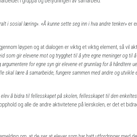
amarbeidet i gruppa og betydningen av samarbeid.
ralt i sosial læring». «Å kunne sette seg inn i hva andre tenker»
er en
jennom løypen og at dialogen er viktig et viktig element, så vil akt
om gir elevene mot og trygghet til å ytre egne meninger og til å s
g argumentere for egne syn gir elevene et grunnlag for å håndtere u
 Alle skal lære å samarbeide, fungere sammen med andre og utvikle e
elev å bidra til fellesskapet på skolen, fellesskapet til den enkeltes 
hold og alle de andre aktivitetene på leirskolen, er det et bidrag
emelding om, at de ser at elever som har hatt utfordringer med de