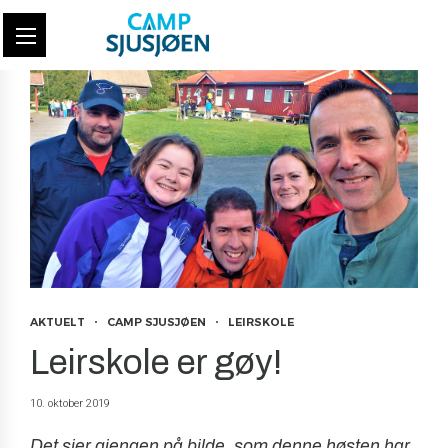
AKTUELT
CAMP SJUSJØEN
LEIRSKOLE
Leirskole er gøy!
10. oktober 2019
Det sier gjengen på bilde, som denne høsten har