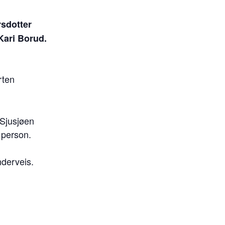
sdotter
Kari Borud.
rten
 Sjusjøen
 person.
nderveis.