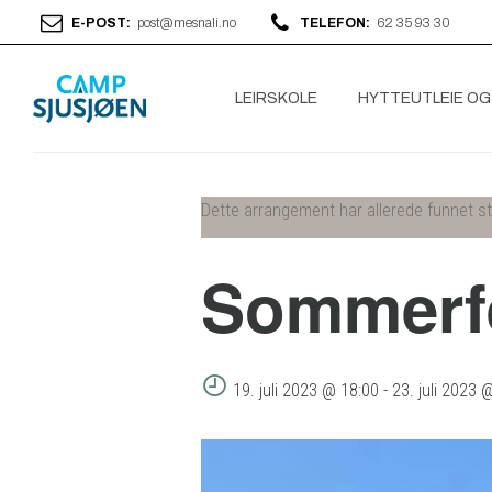
E-POST:
post@mesnali.no
TELEFON:
62 35 93 30
LEIRSKOLE
HYTTEUTLEIE OG
Dette arrangement har allerede funnet s
Sommerf
19. juli 2023 @ 18:00
-
23. juli 2023 