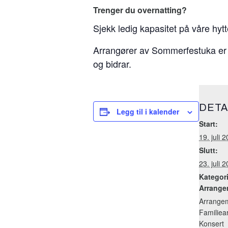
Trenger du overnatting?
Sjekk ledig kapasitet på våre hyt
Arrangører av Sommerfestuka er N
og bidrar.
DETA
Legg til i kalender
Start:
19. juli
Slutt:
23. juli
Kategori
Arrange
Arrange
Familiea
Konsert