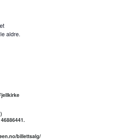
et
lle aldre.
jellkirke
)
l 46886441.
en.no/billettsalg/