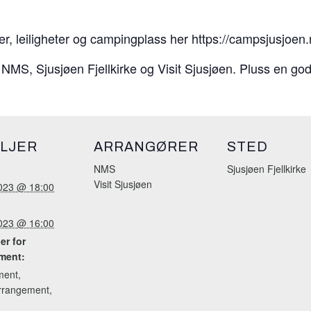
ter, leiligheter og campingplass her https://campsjusjoen.
MS, Sjusjøen Fjellkirke og Visit Sjusjøen. Pluss en god
LJER
ARRANGØRER
STED
NMS
Sjusjøen Fjellkirke
Visit Sjusjøen
 2023 @ 18:00
 2023 @ 16:00
er for
ment:
ment
,
rrangement
,