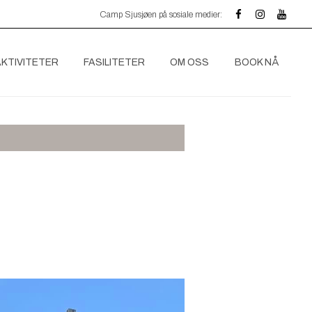
Camp Sjusjøen på sosiale medier:
AKTIVITETER
FASILITETER
OM OSS
BOOK NÅ