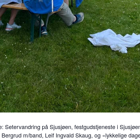
: Setervandring på Sjusjøen, festgudstjeneste i Sjusjøen F
i Bergrud m/band, Leif Ingvald Skaug, og «lykkelige dage