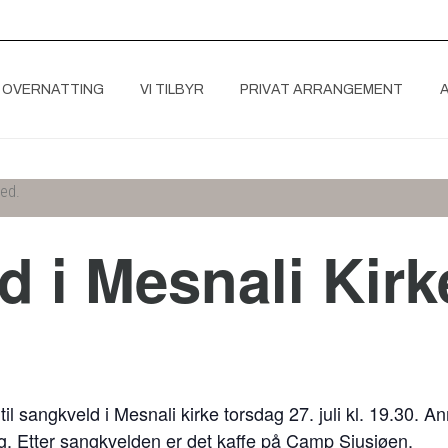
 OVERNATTING
VI TILBYR
PRIVAT ARRANGEMENT
ted.
 i Mesnali Kirk
l sangkveld i Mesnali kirke torsdag 27. juli kl. 19.30. 
ang. Etter sangkvelden er det kaffe på Camp Sjusjøen.