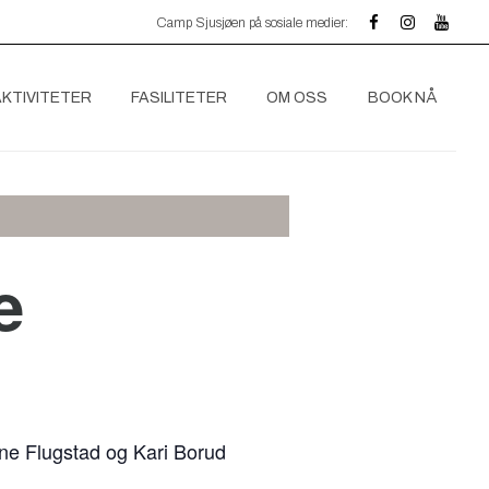
Camp Sjusjøen på sosiale medier:
AKTIVITETER
FASILITETER
OM OSS
BOOK NÅ
e
Anne Flugstad og Kari Borud