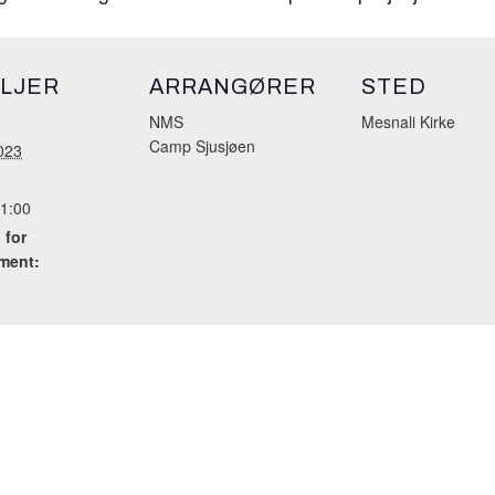
LJER
ARRANGØRER
STED
NMS
Mesnali Kirke
Camp Sjusjøen
2023
21:00
 for
ment: