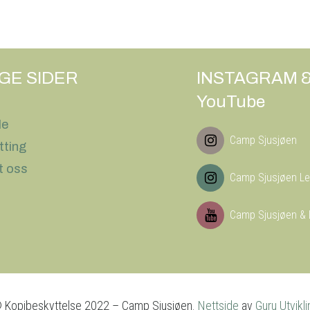
IGE SIDER
INSTAGRAM 
YouTube
le
Camp Sjusjøen
tting
t oss
Camp Sjusjøen Le
Camp Sjusjøen & 
 Kopibeskyttelse 2022 – Camp Sjusjøen.
Nettside
av
Guru Utvikli