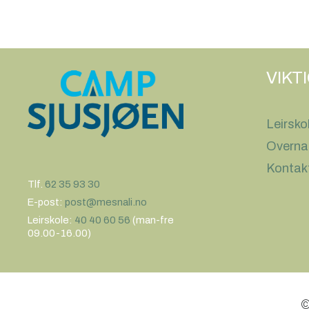
VIKT
Leirsko
Overna
Kontak
Tlf.
62 35 93 30
E-post:
post@mesnali.no
Leirskole:
40 40 60 56
(man-fre
09.00-16.00)
©