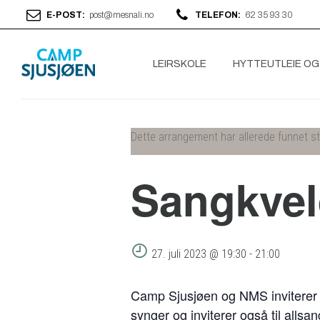
E-POST:
post@mesnali.no
TELEFON:
62 35 93 30
LEIRSKOLE
HYTTEUTLEIE OG
Dette arrangement har allerede funnet s
Sangkveld
27. juli 2023 @ 19:30
-
21:00
Camp Sjusjøen og NMS inviterer ti
synger og inviterer også til alls