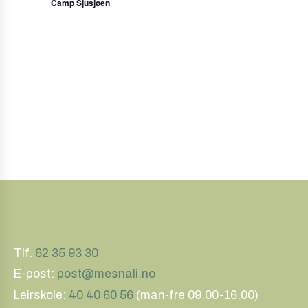
Navig
Camp Sjusjøen
Tlf.
62 35 93 30
E-post:
post@mesnali.no
Leirskole:
40 40 60 56
(man-fre 09.00-16.00)