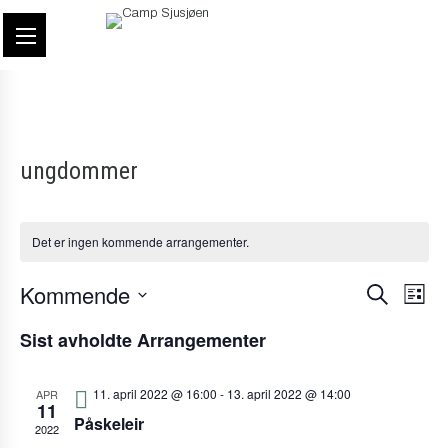
ungdommer
Det er ingen kommende arrangementer.
Kommende
Ar
Arran
Søk
Liste
Velg
Vi
Searc
Sist avholdte Arrangementer
dato.
Na
and
11. april 2022 @ 16:00
-
13. april 2022 @ 14:00
APR
Views
11
Påskeleir
2022