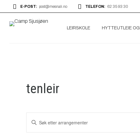
E-POST:
post@mesnali.no
TELEFON:
62 35 93 30
LEIRSKOLE
HYTTEUTLEIE OG
tenleir
Arrangementer
Skriv
inn
Search
søkeord.