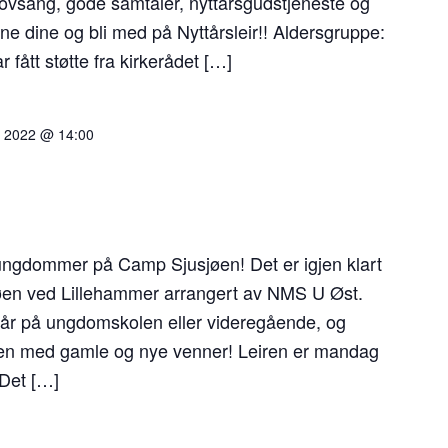
lovsang, gode samtaler, nyttårsgudstjeneste og
 dine og bli med på Nyttårsleir!! Aldersgruppe:
fått støtte fra kirkerådet […]
il 2022 @ 14:00
 ungdommer på Camp Sjusjøen! Det er igjen klart
øen ved Lillehammer arrangert av NMS U Øst.
 går på ungdomskolen eller videregående, og
en med gamle og nye venner! Leiren er mandag
 Det […]