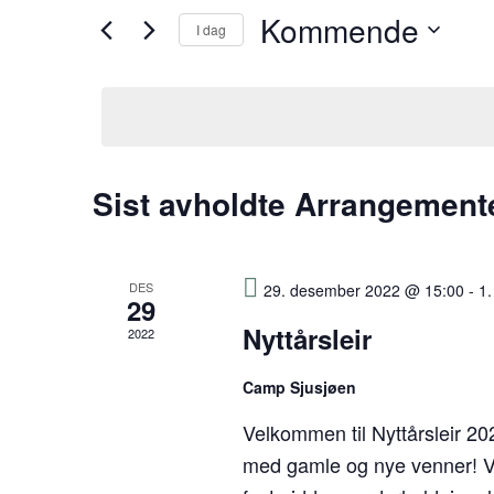
Kommende
Søk
I dag
and
etter
Velg
Arrangementer.
Views
dato.
Navigation
Sist avholdte Arrangement
DES
29. desember 2022 @ 15:00
-
1.
29
Nyttårsleir
2022
Camp Sjusjøen
Velkommen til Nyttårsleir 20
med gamle og nye venner! V