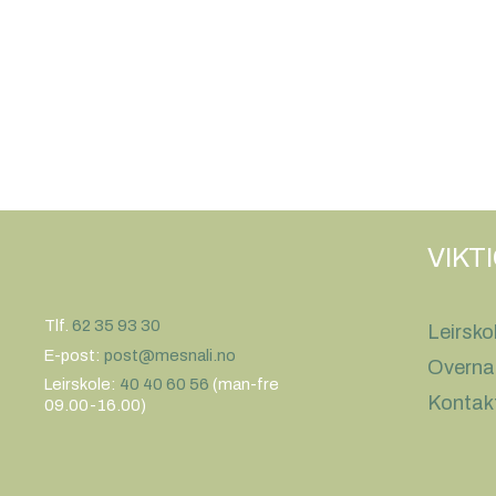
VIKT
Tlf.
62 35 93 30
Leirsko
E-post:
post@mesnali.no
Overna
Leirskole:
40 40 60 56
(man-fre
Kontak
09.00-16.00)