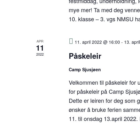
festmiddag, underholdning, 
mye mer! Ta med deg vennene
10. klasse – 3. vgs NMSU har 
APR
11. april 2022 @ 16:00
-
13. apr
11
Påskeleir
2022
Camp Sjusjøen
Velkommen til påskeleir for
for påskeleir på Camp Sjusj
Dette er leiren for deg som
ønsker å bruke ferien samm
11. til onsdag 13.april 2022.