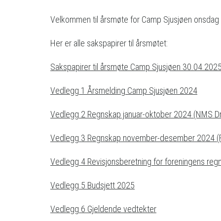
Velkommen til årsmøte for Camp Sjusjøen onsdag 30
Her er alle sakspapirer til årsmøtet:
Sakspapirer til årsmøte Camp Sjusjøen 30.04.202
Vedlegg 1 Årsmelding Camp Sjusjøen 2024
Vedlegg 2 Regnskap januar-oktober 2024 (NMS Dri
Vedlegg 3 Regnskap november-desember 2024 (F
Vedlegg 4 Revisjonsberetning for foreningens reg
Vedlegg 5 Budsjett 2025
Vedlegg 6 Gjeldende vedtekter