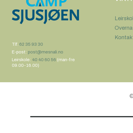
Leirsko
Overna
Kontak
Tlf.
62 35 93 30
E-post:
post@mesnali.no
Leirskole:
40 40 60 56
(man-fre
09.00-16.00)
©