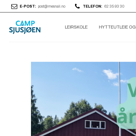
E-POST:
post@mesnali.no
TELEFON:
62 35 93 30
LEIRSKOLE
HYTTEUTLEIE OG