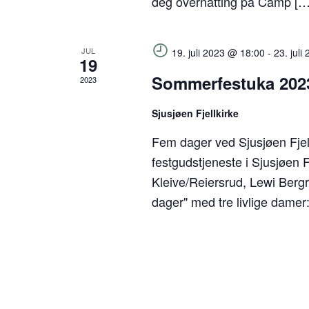
deg overnatting på Camp […
JUL
19. juli 2023 @ 18:00
-
23. jul
19
Sommerfestuka 202
2023
Sjusjøen Fjellkirke
Fem dager ved Sjusjøen Fjel
festgudstjeneste i Sjusjøen Fj
Kleive/Reiersrud, Lewi Bergr
dager" med tre livlige damer