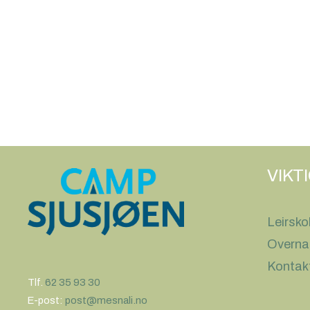
VIKT
Leirsko
Overna
Kontak
Tlf.
62 35 93 30
E-post:
post@mesnali.no