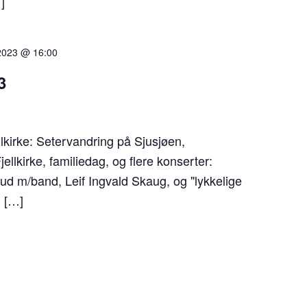
]
i 2023 @ 16:00
3
lkirke: Setervandring på Sjusjøen,
ellkirke, familiedag, og flere konserter:
ud m/band, Leif Ingvald Skaug, og "lykkelige
: […]