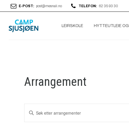
E-POST:
post@mesnali.no
TELEFON:
62 35 93 30
LEIRSKOLE
HYTTEUTLEIE OG
Arrangement
Arrangementer
Skriv
inn
Search
søkeord.