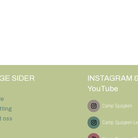
IGE SIDER
INSTAGRAM 
YouTube
le
Camp Sjusjøen
tting
t oss
Camp Sjusjøen Le