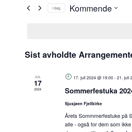
Kommende
Søk
I dag
and
etter
Velg
Arrangementer.
Views
dato.
Navigation
Sist avholdte Arrangement
JUL
17. juli 2024 @ 19:00
-
21. jul
17
Sommerfestuka 202
2024
Sjusjøen Fjellkirke
Årets Sommmerfestuke på Sjus
alle - også for dem som ikke 