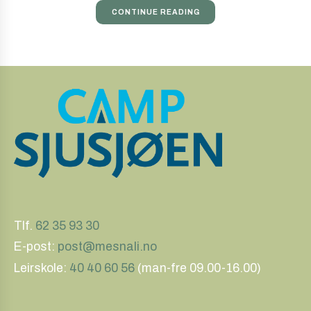
CONTINUE READING
Tlf.
62 35 93 30
E-post:
post@mesnali.no
Leirskole:
40 40 60 56
(man-fre 09.00-16.00)