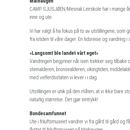
Maihaugen
CAMP SJUSJØEN/Mesnali Leirskole har i mange år
inne og ute.
Vi har valgt å ha fokus på to av utstillingene, som
fra istiden til våre dager. En tidsreise og vandring i
«Langsomt ble landet vårt eget»
Vandringen begynner når isen trekker seg tilbake 
steinalderen, bronsealderen, vikingtiden, middelal
med velferdsstaten vi lever i i dag.
Utstillingen er unik på den måten, at vi ikke bare 
naturlig størrelse. Det gjør inntrykk!
Bondesamfunnet
Ute i friluftsmuseet vandrer vi fra gård til gård og
flyttet til friluftsmuseet på Maihaugen.