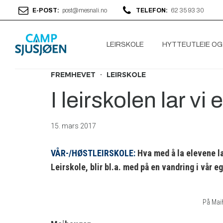
E-POST:
post@mesnali.no
TELEFON:
62 35 93 30
LEIRSKOLE
HYTTEUTLEIE OG
FREMHEVET
LEIRSKOLE
I leirskolen lar vi
15. mars 2017
VÅR-/HØSTLEIRSKOLE:
Hva med å la elevene l
Leirskole, blir bl.a. med på en vandring i vår 
På Maih