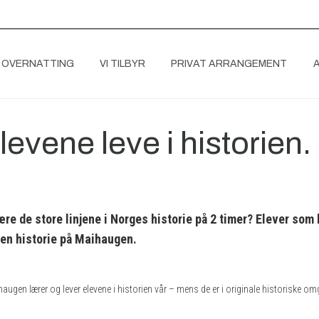
 OVERNATTING
VI TILBYR
PRIVAT ARRANGEMENT
 elevene leve i historien.
ære de store linjene i Norges historie på 2 timer? Elever 
egen historie på Maihaugen.
augen lærer og lever elevene i historien vår – mens de er i originale historiske omg