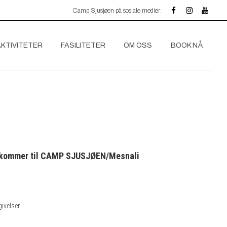
Camp Sjusjøen på sosiale medier:
AKTIVITETER
FASILITETER
OM OSS
BOOK NÅ
som kommer til CAMP SJUSJØEN/Mesnali
ivelser.