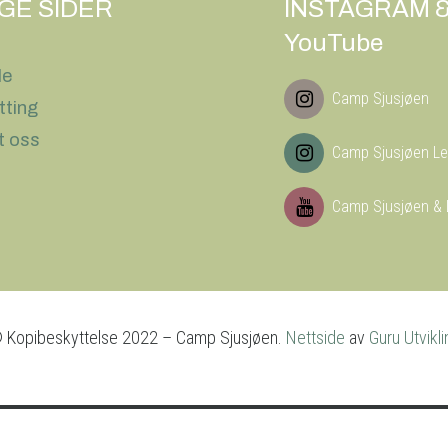
IGE SIDER
INSTAGRAM 
YouTube
le
Camp Sjusjøen
tting
t oss
Camp Sjusjøen Le
Camp Sjusjøen & 
 Kopibeskyttelse 2022 – Camp Sjusjøen.
Nettside
av
Guru Utvikli