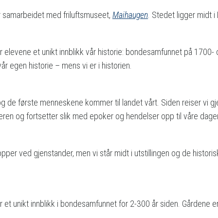
 samarbeidet med friluftsmuseet,
Maihaugen
. Stedet ligger midt 
 gir elevene et unikt innblikk vår historie: bondesamfunnet på 1700
 vår egen historie – mens vi er i historien.
og de første menneskene kommer til landet vårt. Siden reiser vi 
deren og fortsetter slik med epoker og hendelser opp til våre dager
stopper ved gjenstander, men vi står midt i utstillingen og de hist
 får et unikt innblikk i bondesamfunnet for 2-300 år siden. Gårdene 