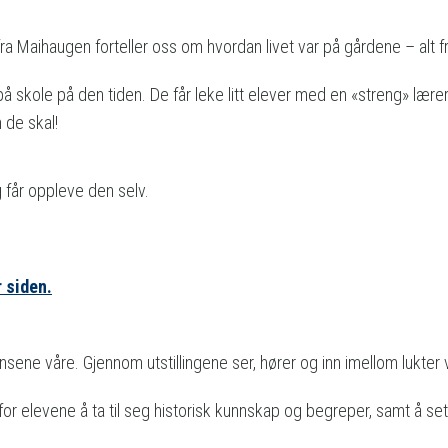
a Maihaugen forteller oss om hvordan livet var på gårdene – alt fra 
 på skole på den tiden. De får leke litt elever med en «streng» læ
 de skal!
 får oppleve den selv.
 siden.
ne våre. Gjennom utstillingene ser, hører og inn imellom lukter vi
r elevene å ta til seg historisk kunnskap og begreper, samt å sette