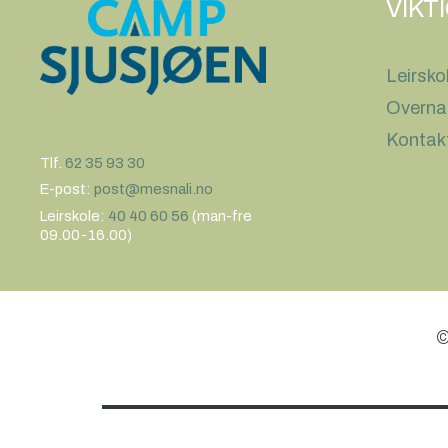
VIKT
Leirsko
Overna
Kontak
Tlf.
62 35 93 30
E-post:
post@mesnali.no
Leirskole:
40 40 60 56
(man-fre
09.00-16.00)
©