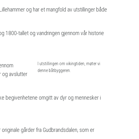
i Lillehammer og har et mangfold av utstillinger både
- og 1800-tallet og vandringen gjennom vår historie
I utstillingen om vikingtiden, møter vi
gjennom
denne båtbyggeren.
 og avslutter
oriske begivenhetene omgitt av dyr og mennesker i
er originale gårder fra Gudbrandsdalen, som er